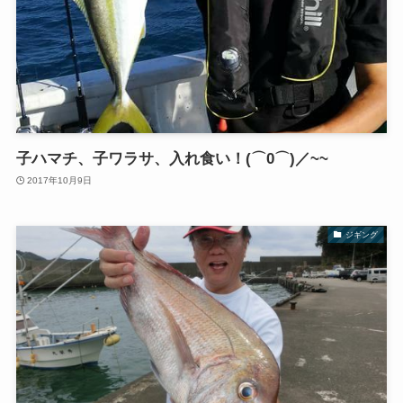
子ハマチ、子ワラサ、入れ食い！(⌒0⌒)／~~
2017年10月9日
ジギング