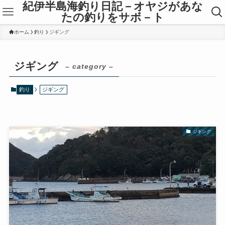
紀伊半島海釣り日記－オヤジがあな
たの釣りをサボ－ト
ホーム
釣り
ジギング
ジギング
– category –
釣り
ジギング
ジギング