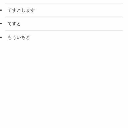
てすとします
てすと
もういちど
てすとします
スマホ・携帯 QRコ－ド