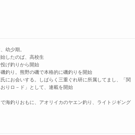
は、幼少期。
開始したのば、高校生
で投げ釣りから開始
、磯釣り。熊野の磯で本格的に磯釣りを開始
正氏にお会いする。しばらく三重ぐれ研に所属してまし、「関
あおりロ－ド」として、連載を開始
トで海釣りおもに、アオリイカのヤエン釣り、ライトジギング
。