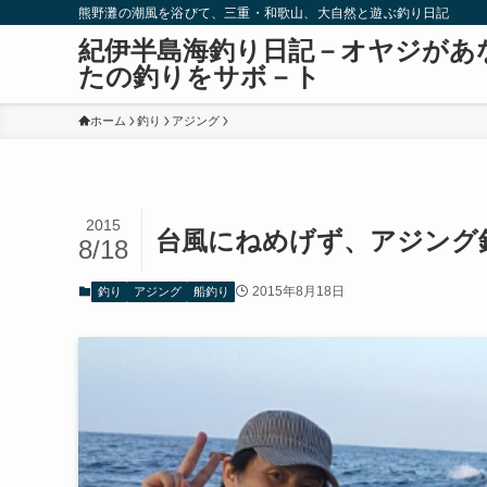
熊野灘の潮風を浴びて、三重・和歌山、大自然と遊ぶ釣り日記
紀伊半島海釣り日記－オヤジがあ
たの釣りをサボ－ト
ホーム
釣り
アジング
2015
台風にねめげず、アジング
8/18
2015年8月18日
釣り
アジング
船釣り