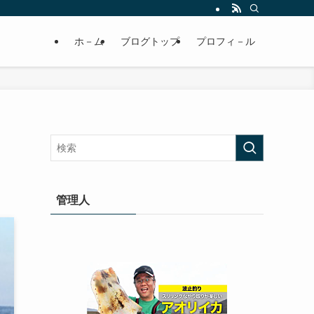
ホ－ム
ブログトップ
プロフィ－ル
管理人