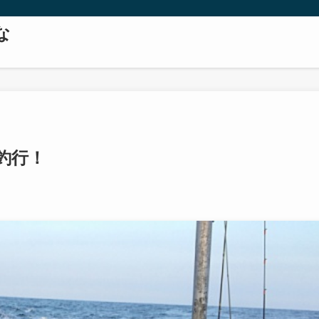
な
釣行！