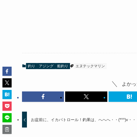
釣り
アジング
船釣り
エヌテックマリン
よかっ
お盆前に、イカパトロール！釣果は、へへへ・・(*^^)v・・