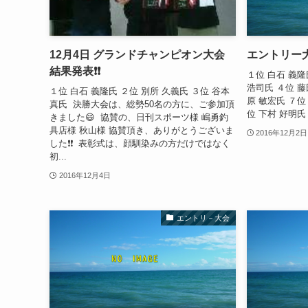
12月4日 グランドチャンピオン大会
エントリー
結果発表❗❗
１位 白石 義隆
浩司氏 ４位 藤
１位 白石 義隆氏 ２位 別所 久義氏 ３位 谷本
原 敏宏氏 ７位
真氏 決勝大会は、総勢50名の方に、ご参加頂
位 下村 好明氏
きました😄 協賛の、日刊スポーツ様 嶋勇釣
具店様 秋山様 協賛頂き、ありがとうございま
2016年12月2日
した❗❗ 表彰式は、顔馴染みの方だけではなく
初...
2016年12月4日
エントリ－大会