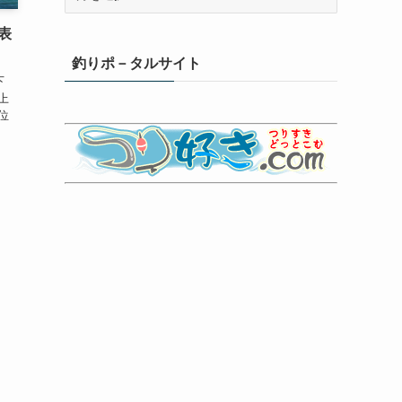
別
釣
表
果
釣りポ－タルサイト
下
 上
9位