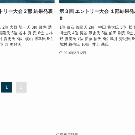
トリー大会２部 結果発表
第３回 エントリー大会 １部結果発
❗❗
 2位 大野 龍一氏 3位 籔内 浩
1位 白石 義隆氏 2位 中田 将太氏 3位 松
清隆氏 5位 谷本 真 氏 6位 古林
博士氏 4位 長谷 厚史氏 5位 前田 剛氏 6位
村 貴史氏 8位 横山 博幸氏 9位
野 勝美氏 7位 伊藤 悟氏 8位 鳥井 秀紀氏 
0位 西 勇雄氏
加村 義信氏 10位 井上 基氏
2016年2月12日
1
2
©
勝三屋渡船.