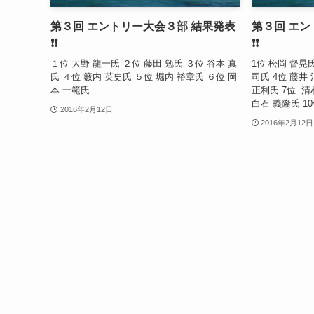
第３回 エントリー大会３部 結果発表
第３回 エン
❗❗
❗❗
１位 大野 龍一氏 ２位 藤田 勉氏 ３位 谷本 真
1位 松岡 督晃氏
氏 ４位 籔内 英史氏 ５位 堀内 裕章氏 ６位 岡
司氏 4位 藤井 
本 一範氏
正利氏 7位 清
白石 義隆氏 1
2016年2月12日
2016年2月12日