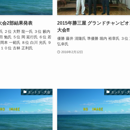
大会2部結果発表
2015年勝三屋 グランドチャンピオ
大会❗❗
氏 ２位 大野 龍一氏 ３位 籔内
田 勉氏 ５位 岡 延行氏 ６位 若
優勝 藤井 清隆氏 準優勝 堀内 裕章氏 ３位
 岡本 一範氏 ８位 白川 光氏 ９
弘幸氏
 １０位 古林 正利氏
2016年2月12日
エントリ－大会
エントリ－