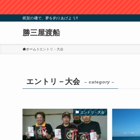
梶賀の磯で、夢を釣りあげよう!!
勝三屋渡船
ホーム
エントリ－大会
エントリ－大会
– category –
エントリ－大会