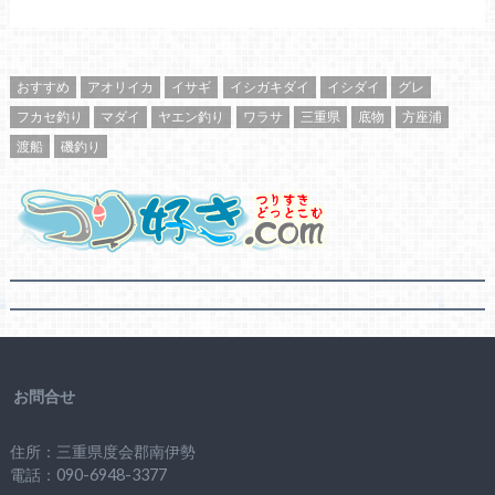
おすすめ
アオリイカ
イサギ
イシガキダイ
イシダイ
グレ
フカセ釣り
マダイ
ヤエン釣り
ワラサ
三重県
底物
方座浦
渡船
磯釣り
お問合せ
住所：三重県度会郡南伊勢
電話：090-6948-3377