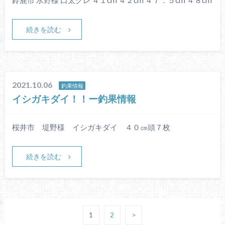
鈴鹿市 水野様 口太グレ ４１cm ４２cm ４７．５cm ４８cm
続きを読む
2021.10.06
釣果情報
イシガキダイ！！ー釣果情報
桜井市 堤野様 イシガキダイ ４０㎝頭７枚
続きを読む
1
2
>