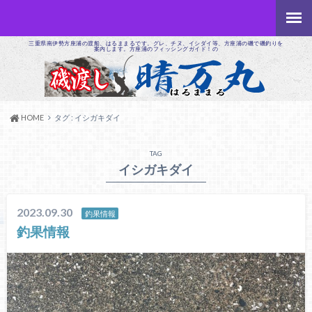
三重県南伊勢方座浦の渡船、はるままるです。グレ、チヌ、イシダイ等、方座浦の磯で磯釣りを
案内します。方座浦のフィッシングガイド！の
HOME
タグ : イシガキダイ
TAG
イシガキダイ
2023.09.30
釣果情報
釣果情報